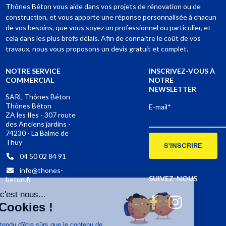
Thônes Béton vous aide dans vos projets de rénovation ou de
construction, et vous apporte une réponse personnalisée à chacun
de vos besoins, que vous soyez un professionnel ou particulier, et
cela dans les plus brefs délais. Afin de connaitre le coût de vos
travaux, nous vous proposons un devis gratuit et complet.
NOTRE SERVICE
INSCRIVEZ-VOUS À
COMMERCIAL
NOTRE
NEWSLETTER
SARL Thônes Béton
Thônes Béton
E-mail*
ZA les Iles - 307 route
des Anciens jardins -
74230 - La Balme de
Thuy
S'INSCRIRE
04 50 02 84 91
info@thones-
SUIVEZ-NOUS
beton.fr
Salut c'est nous...
les Cookies !
On a attendu d'être sûrs que le contenu de