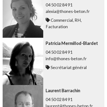
04 50 02 84 91
alexia@thones-beton.fr
Commercial, RH,
Facturation
Patricia Mermillod-Blardet
04 50 02 84 91
info@thones-beton.fr
Secrétariat général
Laurent Barrachin
04 50 02 84 91
laurent@thones-beton.fr